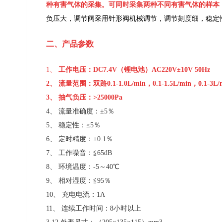
种有害气体的采集。
可同时采集两种不同有害气体的样本
负压大，调节阀采用针形阀机械
调节，调节刻度细，稳定
二、产品参数
1、
工作电压：DC7.4V（锂电池）AC220V±10V 50Hz
2、 流量范围：双路0.1-1.0L/min，0.1-1.5L/min，0.1-3L
3、 抽气负压：>25000Pa
4、 流量准确度：±5％
5、 稳定性：≤5％
6、 定时精度：±0.1％
7、 工作噪音：≦65dB
8、 环境温度：-5～40℃
9、 相对湿度：≦95％
10、 充电电流：1A
11、 连续工作时间：8小时以上