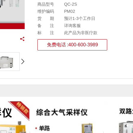
商品型号
QC-2S
维护编码
PM02
货期
预计1-3个工作日
备注
详询客服
标注
此产品为非医疗款
免费电话 :400-600-3989