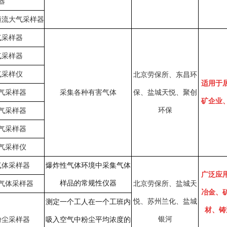
器
恒流大气采样器
气采样器
气采样器
气采样仪
北京劳保所、东昌环
适用于
气采样器
采集各种有害气体
保、盐城天悦、聚创
矿企业
环保
气采样器
气采样器
气采样仪
气体采样器
爆炸性气体环境中采集气体
广泛应
样品的常规性仪器
气体采样器
北京劳保所、盐城天
冶金、
悦、苏州兰化、盐城
测定一个工人在一个工班内
材、铸
银河
粉尘采样器
吸入空气中粉尘平均浓度的