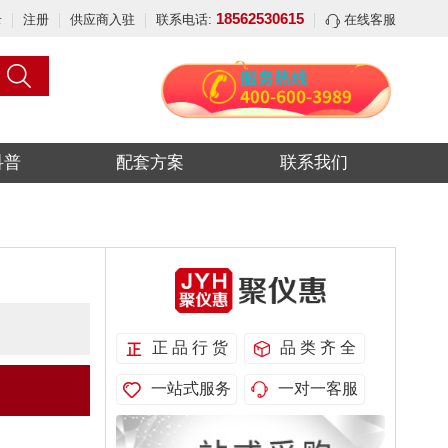
18562530615
录
注册
供应商入驻
联系电话:
在线客服
科普
配套方案
联系我们
正 品 行 货
品 类 齐 全
一站式服务
一对一客服