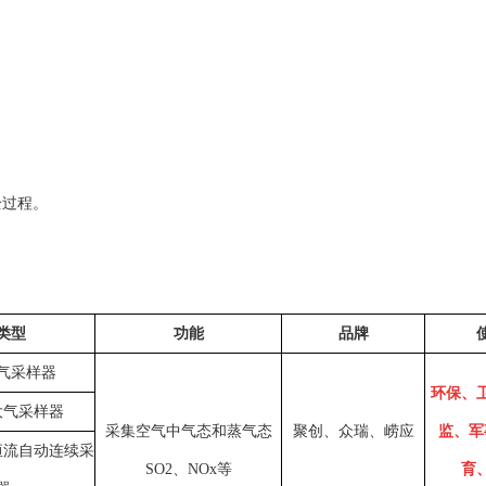
全过程。
类型
功能
品牌
气采样器
环保、
大气采样器
采集空气中气态和蒸气态
聚创、众瑞、崂应
监、军
恒流自动连续采
SO2、NOx等
育