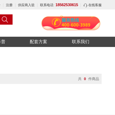
18562530615
录
注册
供应商入驻
联系电话:
在线客服
科普
配套方案
联系我们
共
0
件商品