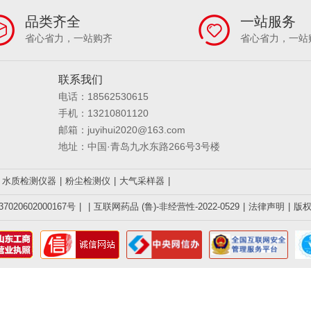
品类齐全
一站服务
省心省力，一站购齐
省心省力，一站
联系我们
电话：18562530615
手机：13210801120
邮箱：juyihui2020@163.com
地址：中国·青岛九水东路266号3号楼
水质检测仪器
|
粉尘检测仪
|
大气采样器
|
020602000167号
|
|
互联网药品 (鲁)-非经营性-2022-0529
|
法律声明
|
版