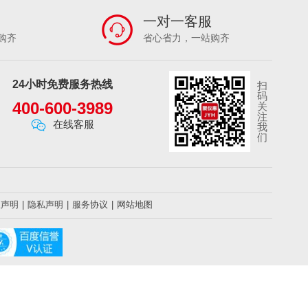
一对一客服
购齐
省心省力，一站购齐
24小时免费服务热线
扫
码
400-600-3989
关
注
在线客服
我
们
权声明
|
隐私声明
|
服务协议
|
网站地图