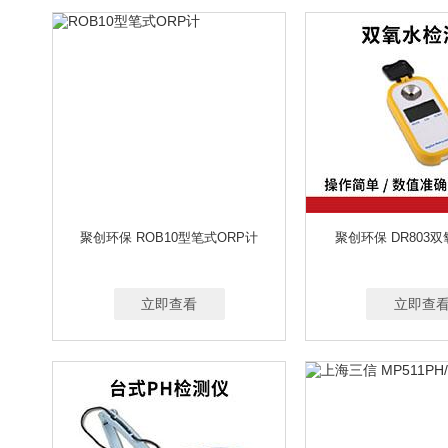
原子吸收分光光度计
原子荧光分光光度计
噪声检测仪
窄口瓶
粘度计
折光仪
蒸馏器
直读式烟尘检测仪
植物病害
重金属检测仪
重金属在线监测仪
助吸器
土壤墒情检测仪
多功能土壤检测仪
离心
紫外光耐气候试验箱
氙灯耐气候试验箱
聚创环保 ROB10型笔式ORP计
聚创环保 DR803
立即查看
立即查