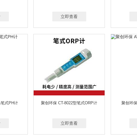
射
Α、Β、X、Γ四种射线
Α、Β、Γ、X射线
Α、Β
Α、Β、Γ射线
筒
林格曼黑度计
流速流量仪
硫化氢H2S
漏斗
卤素水分测定仪
MIN
1～10L/MIN
1.0～5.0L/MIN
5-15/25/30L/MIN可选
50/100/20
国2B
美国华瑞
美国盟莆安
美国英思科
面粉类测定仪
灭菌/消
/MIN
0-6L/MIN,0-30L/MIN
0.1-1L/MIN
粉尘和大气同时采样
20L/MI
看
立即查看
配套采样枪
配套采样枪/预处理设备
配套仪器
喷淋系统
瓶口分
.1-3L/MIN
0.1-5L/MIN
0.1-1.2L/MIN
0.1-1.0，0.1-1.5，0.1-3L/MIN可选
体传感器
气相色谱仪
气相色相质谱联用仪
砌体结构检测仪
氢气发
.1-3L/MIN；1-5L/MIN(流量可选）
0-220G
0~5000G
0-52G
0-410G
候箱
日本理研
日本新宇宙
溶剂萃取仪
溶解氧仪
熔点仪
蠕
0-2100G
0-3100G
0-30KG
0-3000G
0.1-200㎎氮，含氮量0.01
射频电磁辐射检测仪
生化培养箱
生物显微镜
生物质谱仪
声级
～600 MG/M³
箱
食品安全试剂
食品海鲜水分仪
食品添加剂检测仪
食用油检测仪
移液器
瘦肉精检测仪
数字照度计
双臂焊烟净化器
水样冷藏箱
酸度计
索氏提取器/脂肪测定仪
台式农药残留检测仪
糖度计
体
土壤水分测定仪
土壤水分检测仪
土壤酸度检测仪
土壤温度检测仪
仪
土壤氧化还原电位仪
土壤液塑限联合测定仪
土壤硬度/紧实度检测仪
属检测仪
瓦斯解析仪
微波消解仪
微生物浮游菌采样器
微生物检测仪
尘手套箱
无机非金属指标
无菌均质器
无油真空泵
五轮仪
雾度
细胞破碎仪
新风量检测仪
悬浮物测定仪
旋光仪
旋涡混合器
1A笔式PH计
聚创环保 CT-8022型笔式ORP计
聚创环保
检测仪
烟尘直读检测仪
烟度计
烟气采样器
烟气汞采样器
烟气
验箱
厌氧培养箱
扬尘监测
氧气O2
样品瓶
样品前处理检测仪
看
立即查看
湿度仪
叶片温度仪
液氮罐
液相色谱仪
液液萃取仪
一体化食品
英国凯恩
荧光显微镜
油气回收检测仪
油烟快速检测仪
油浴锅
余