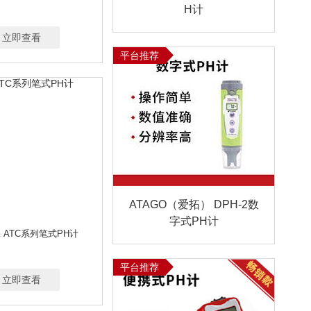
0.1ML/MIN～30L/MIN
H计
氯气CL2
滤筒式除尘器
0ML/MIN
毒保管箱
木材水分仪
尿碘消解仪
N
2L/MIN
5～25L/MIN可定制
立即查看
液器
其他
其他分子生物学仪器
100-500ML/MIN
20-300ML/MIN
平台推荐
生器
清洁用品
全站仪
0-200G
0-1200G
0-120G
动泵
塞氏盘
三角瓶
色差仪
-95%
0.001-150 MG/M³
校准器
声学成像仪
石墨电加热板
试管
试料瓶
收集瓶
水浴锅
水质采样器
水质快速检测箱
视显微镜
天平
土壤/污泥采样器
土壤无核密度仪
土壤相对密度仪
土壤有机碳检测仪
微生物限度检测仪
尾气分析仪
ATAGO（爱拓） DPH-2数
计
雾炮
吸液器
洗板机
字式PH计
旋转蒸发仪
循环水多用真空泵
 ATC系列笔式PH计
含湿量
烟气流速测试仪
摇床
药品稳定性试验箱
平台推荐
立即查看
安全检测仪
一氧化氮NO
氯/总氯/二氧化氯分析仪
雨量计