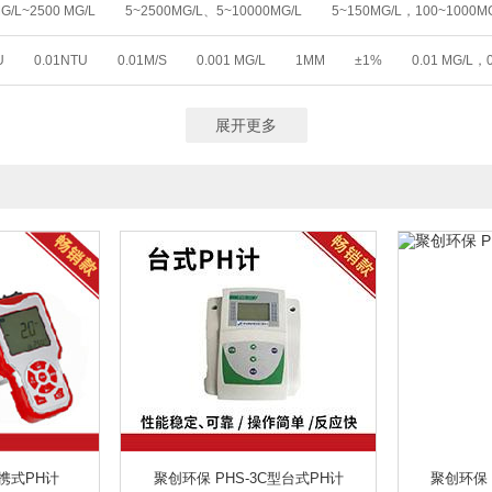
G/L~2500 MG/L
5~2500MG/L、5~10000MG/L
5~150MG/L，100~1000M
便携式露点仪
便携式农药残留检测箱
便携式水样抽滤装置
便携式土壤养
00MG/L
0 ～10000 MG/L
0~150MG/L，100~1000MG/
0~150MG/L，10
肉检测仪
玻璃仪器气流烘干器
不分光红外CO/CO2分析仪
不透光烟度
U
0.01NTU
0.01M/S
0.001 MG/L
1MM
±1%
0.01 MG/L，
0 ～ 20.00 MG/L
0~200.0 UG/L ，0~20.00 MG/L
(0.0～20.0)MG/L
高仪
测汞仪
常规多参数检测仪
场强仪
超纯水机
超低烟尘
PPM) 0.1/1 %
0.01MG/L
0.1MG/L
0.01
0.1UG/L,0.01MG/L,0.1℃
（0.00～90.00）MG/L
(0～19.99)MG/L
(0～19.9)MG/L
(0.00～19.9
可见分光光度计
车间粉尘浓度传感器
尘埃粒子计数器
臭氧O3
臭氧
0 ~ 20.00）MG/L(PPM) （0 ~ 200.0）%
0.00~20.00 MG/L
0.02-25MG/L
氮吹仪
氮气发生器
氮氢空发生器
氮氢空一体机
德国德尔格
德
展开更多
000000
0.00～1.50MG/L
0.000-20 MG/L
0.01MG/L～24MG/L
0.0
电动搅拌器
电动移液器
电纺设备
电感耦合等离子发射光谱仪
0.05-100 MG/L
≤ 100MG/L
0-70.3MG/L
0.10～150MG/L
2—5
电泳仪
顶空进样器
动态气体配气仪
多参数水质分析仪
多功能
L
0.0～800MG/L
0.1～100MG/L
0～100MG/L
0.12 MG/L～100MG
多功能移液器
多通道土壤养分速测仪
恶臭气体采样器
恶臭气体分析仪
粉尘采样器
防爆粉尘检测仪
防爆气体采样器
防爆噪声检测仪
放水
00～300000）BQ∕M3
0-30000MG/L
0～500G/L（可定制量程）
0.5~
器
粉尘检定装置
风速风向
封闭式除尘工作台
蜂蜜检测仪
辐射
30~20.00M/S
0～4000MG/L
0～200NTU
0-1000NTU
0～10000N
干燥箱系列
钢/塑料制药品柜
钢筋保护层
高低温交变湿热试验箱
0~5MCF
0-20-500NTU
0-20-2000NTU
0-800NTU
0～4000NT
水式恒温培养箱
个人剂量报警仪
个人声暴露计
根系分析仪
工频电磁
~20KHZ
20HZ～10 000HZ
31.5HZ～8KHZ
20HZ~12500HZ
0.001
固相萃取装置
冠层分析仪
光催化氧化设备
光学成像系统
光泽度仪
1～100 MG/M³
0.1~1000MG/M³
0.001-1000MG/M³
200KHZ－30MHZ
系统
恒温恒湿培养箱
恒温水箱
衡器/秤
红外测温仪
红外测油仪
0MG/L； 0-1000MG/L；0-5000MG/L （可定制）
0-4MG/L； 0-50MG/L （可定
环境采样器耗材/配件
环境大气采样器
环境颗粒物采样器
挥发性有机
7.0MG/L； 0-70.0MG/L （可定制）
土壤养分、肥料养分
土壤养分、肥料养
机动车性能检测仪
基桩检测仪
激光测距仪
激光水平仪
集菌仪
、肥料重金属、食品(水果、蔬菜等)
土壤、肥料、作物、食品等111项
土壤
仪
降水降尘采样器
胶体金（兽药）检测卡
胶体金（兽药）检测仪
水分/温度/盐分/原位PH/空气温湿度/露点值/降雨量
水分/温度/盐分/PH
30D
除尘工作台
凯氏定氮仪
颗粒度耗材
可见分光光度计
可燃气体EX
TO 8GHZ
1MHZ-9.4GHZ
1HZ-1MHZ
1KHZ-6GHZ
1HZ-9.4GHZ
便携式PH计
聚创环保 PHS-3C型台式PH计
聚创环保 
矿用气体检测仪
拉拔检测仪
拉曼光谱仪
老化试验箱
老化仪
冷