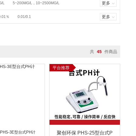
更多
G/L
5~200MG/L，10~2500MG/L
分速测仪
标油标样
0~1000MG/
计
布袋除尘器
布袋检漏仪
更多
0.01％
0.01/0.1
(0.00～20.00)MG/L
0.0-19.9MG/L
超声波处理器/超声波萃取仪
0 1MG/L,0.1℃
9)MG/L
(0.00～45.00)MG/L
分析仪
吹扫捕集
磁力搅拌器
0.02-25MG/L
0.02-25MG/L
国德图
低本底ΑΒ测量仪
低温恒温槽
1MG/L ～ 24MG/L
0.1~20ML
电感耦合等离子体发射光谱仪
电气测试
0 MG/L
2-4000MG/L
0-200MG/L
粉尘检测仪
多功能搅拌器
共
45
件商品
/L
0.05-100MG/L
0-64000MG/L
二噁英采样器
二氧化碳CO2
瓶
肺通气量仪
废气采样器
10M
0.0-50000 MG/L（可定制量程）
平台推荐
热计
负氧离子监测
复合气体检测仪
TU
0～800NTU
0～6 MCF
高低温交变试验箱
高低温湿热试验箱
U
0.01～1100NTU
辐射检测仪
工业内窥镜
工业仪表3
~10MG/M³
0.001~20MG/M³
光照培养箱
广口瓶
过滤器
100KHZ－100MHZ
20～200MHZ
红外分光光度计
红外灭菌器
制）
物采样器
混凝土检测仪
混匀仪
分、植株养分、烟叶养分
加拿大BW
加热板
夹具
各种土壤原料
金属指标
进口粉尘检测仪
经纬仪
B ~ 130DB
40-140 DB
空盒气压表
空气发生器
空气微站
监测X射线和Γ射线
监测XΓ射线
PHS-3E型台式PH计
聚创环保 PHS-25型台式P
冻干燥机
冷却循环机
离子色谱仪