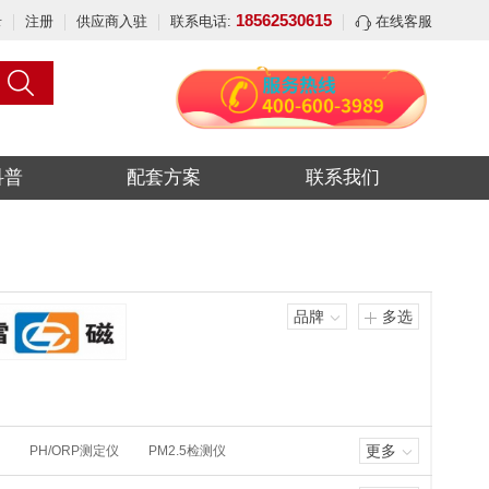
18562530615
录
注册
供应商入驻
联系电话:
在线客服
科普
配套方案
联系我们
品牌
多选
更多
PH/ORP测定仪
PM2.5检测仪
氨气NH3
氨逃逸
薄层色谱仪