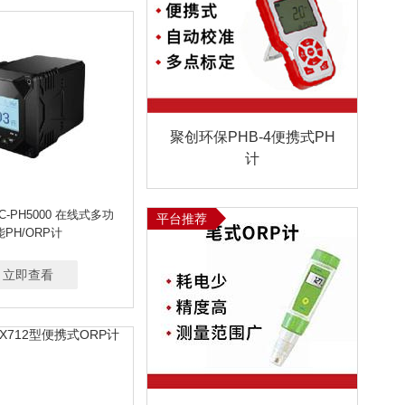
油烟监测仪
皂膜流量计
周振荡器/旋涡振荡器
振动检测仪
种子检测仪
重金属/氟化物采样器
总磷测定仪
便携式土壤养分测定仪
底多道Y能谱仪
电热恒温干燥箱
计
聚创环保PHB-4便携式PH
计
C-PH5000 在线式多功
平台推荐
能PH/ORP计
立即查看