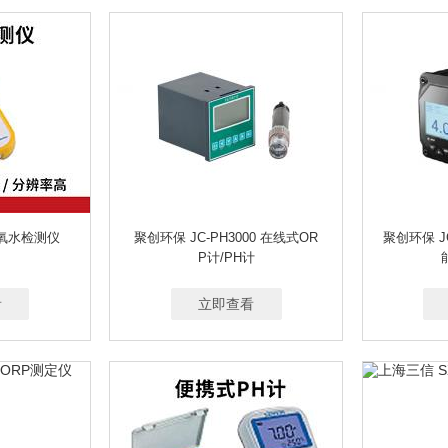
匀浆机
在线防爆粉尘监测仪
在线理化指标
在线微生物检测仪
在线
折射仪
真菌毒素检测仪
真空干燥箱
真空箱气袋采样器
振荡器/圆
植物光合仪
植物茎秆强度仪
植物水势仪
制备液相色谱
制冷板
浊度计
紫外分光光度计 紫外辐照计
综合压力校准仪
总氮测定仪
机
高压灭菌锅
中子个人剂量仪
中子剂量仪
便携式Γ能谱仪
低本
控温消煮炉
非接触式五轮仪
透射式烟度计
振动式转速分析仪
透光率
双氧水检测仪
聚创环保 JC-PH3000 在线式OR
聚创环保 J
P计/PH计
看
立即查看