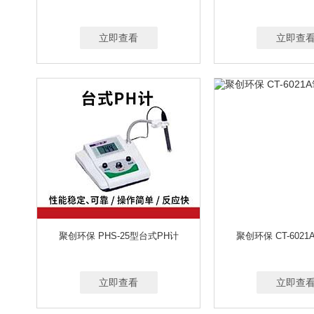
Γ射线
Β、X、Γ、N几种射线
X、Γ和Β辐
粒度分析仪
粮油类检测仪
亮度计
量
0.3ML/MIN～30L/MIN
流量可选
5～30L/
马弗炉/箱式电阻炉
梅思安
酶标仪
美
50-500ML/MIN、50-1500ML/MIN、500-5000ML
立即查看
立即查
凝胶成像系统
农药残留试剂
农业气象站
0-30L/MIN
1-3L/MIN
0.1-1.5L/MIN
0
其他设备
其他试验箱
气体采样器
气
20-500ML/MIN；0.1-1L/MIN；0.1-1.5L/MIN；0
全自动农药残留检测仪
热解析仪
人工气
0-100G
0-110G
0-300G
0-4100G
色度仪
杀菌灯
烧杯
烧瓶
烧瓶托
0.001-400 MG/M³
0.001 到-150MG/M³
0
石墨消解器
实验室除湿机
食品安全检测
手持式执法记录仪
手传振动检测仪
手动
水质硫化物酸化吹气仪
水准仪
酸纯化器
土壤电导率仪
土壤干燥
土壤渗透仪
土壤消解
土壤研磨及筛分
土壤盐分检测
土壤在线监测系统
土壤张力计
土壤重金
尾气检测仪
温湿度计
污泥浓度计
无
洗耳球
洗瓶
洗瓶机
细胞成像系统
聚创环保 PHS-25型台式PH计
聚创环保 CT-602
压力/压差
烟尘烟气测试仪
烟尘烟气直读
烟气综合分析仪
研钵
盐度计
盐雾试
立即查看
立即查
叶绿素仪
叶面积仪
叶片厚度仪
叶片
一氧化碳CO
移动电源
移液器配件