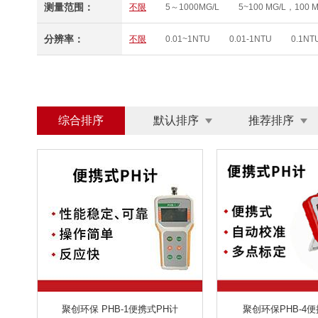
测量范围：
不限
5～1000MG/L
5~100 MG/L，100 M
比表面及孔径分析仪
便携式核素识别仪
0～10MG/L
0 MG/L～1000 MG/L
8-400
标准光源箱/对色灯箱
表面ΑΒ检测仪
病害
分辨率：
不限
0.01~1NTU
0.01-1NTU
0.1NT
0～100.0UG/L、0～200.0UG/L、0 ~ 20.0 MG/L
采样钢瓶
餐饮油烟净化器
测氡仪
测
0.1/0.01 MG/L(PPM) 1/0.1 %
0.01/0.1 MG/L(
0-12MG/L
0-12MG/L
(0.0～20.0)MG/L
超声波清洗机
超声波提取机
超微量紫外
0.1ΜG/L、0.01 MG/L 、 0.1℃
（0 ~ 20.00）MG/L(PPM) （0 ~ 200.0）%
（
大气颗粒物综合采样器
单臂焊烟净化器
0～50MG/L
0.05~4MG/L
0-50MG/L
滴定器
滴管/吸管
地基承载力现场检测仪
0.00～10MG/L
0-10MG/L
0～19.99MG/L
电热鼓风干燥箱
电热恒温培养箱
电热套
综合排序
默认排序
推荐排序
0～4000MG/L
0～1000MG/L
0～40MG/
多功能食品安全检测仪
多功能土壤检测仪
二氧化碳培养箱
发酵罐
反应釜
防爆
0.0-80.0 MG/L
2-400000BQ/M3
（1
分光测色仪
分配器
分散机
粉尘采样
浊度：0.001-4000NTU SS:0.001-400G/L
0.
坩埚
干式恒温器/金属浴
干式气体流量计
200～2000NTU
0～6MCF
0-200NTU
高温固定式探测器
高智能土肥检测仪
隔
20HZ～12.5KHZ
20HZ~12.5KHZ
10HZ
工业油雾净化器
固定式复合气体检测仪
0.001~30MG/M³
0.01～100MG/M³
0.00
过滤装置
过氧化氢消毒器
恒温恒湿称重
30 HZ～2000HZ
30 HZ～5000HZ
0-20
红外热成像
呼出酒精检测仪
呼吸防护
0.2-7.0MG/L； 0.2-70.0MG/L （可定制）
0-
活性炭吸附设备
火焰光度计
霍尼韦尔
土壤养分、肥料养分、植株养分、烟叶养分、土壤
甲醛CH2O
甲醛CH2O分析仪
煎炸油测定
温度、水分、光照度，PH
PH/温湿度/光照
菌落计数器
卡尔费休水分测定仪
开放式
磁场DC～1MHZ
10MHZ-6GHZ
10MHZ 
聚创环保 PHB-1便携式PH计
聚创环保PHB-4
空气质量检测仪
空压机
孔口流量计