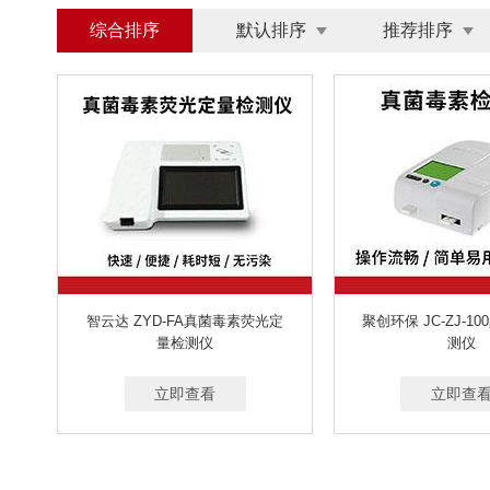
综合排序
默认排序
推荐排序
智云达 ZYD-FA真菌毒素荧光定
聚创环保 JC-ZJ-1
量检测仪
测仪
立即查看
立即查