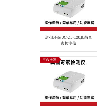
聚创环保 JC-ZJ-100真菌毒
素检测仪
平台推荐