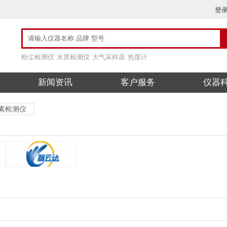
登
粉尘检测仪
水质检测仪
大气采样器
热度计
新闻资讯
客户服务
仪器
素检测仪