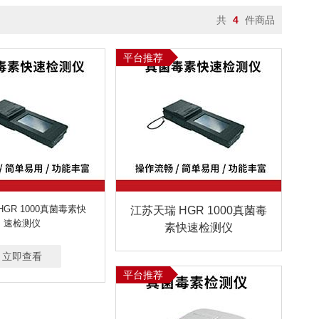
共
4
件商品
平台推荐
HGR 1000真菌毒素快
江苏天瑞 HGR 1000真菌毒
速检测仪
素快速检测仪
立即查看
平台推荐