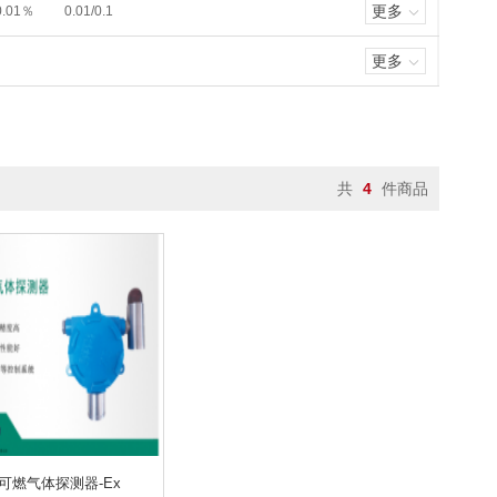
更多
0.01％
0.01/0.1
(0.00～20.00)MG/L
0.0-19.9MG/L
0 1MG/L,0.1℃
9)MG/L
(0.00～45.00)MG/L
更多
0.02-25MG/L
0.02-25MG/L
1MG/L ～ 24MG/L
0.1~20ML
0 MG/L
2-4000MG/L
0-200MG/L
/L
0.05-100MG/L
0-64000MG/L
10M
0.0-50000 MG/L（可定制量程）
共
4
件商品
TU
0～800NTU
0～6 MCF
U
0.01～1100NTU
~10MG/M³
0.001~20MG/M³
100KHZ－100MHZ
20～200MHZ
制）
分、植株养分、烟叶养分
各种土壤原料
B ~ 130DB
40-140 DB
监测X射线和Γ射线
监测XΓ射线
0.1ML/MIN～30L/MIN
0ML/MIN
DT可燃气体探测器-Ex