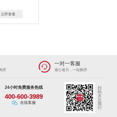
N
2L/MIN
5～25L/MIN可定制
100-500ML/MIN
20-300ML/MIN
立即查看
0-200G
0-1200G
0-120G
-95%
0.001-150 MG/M³
一对一客服
购齐
省心省力，一站购齐
24小时免费服务热线
扫
码
400-600-3989
关
注
在线客服
我
们