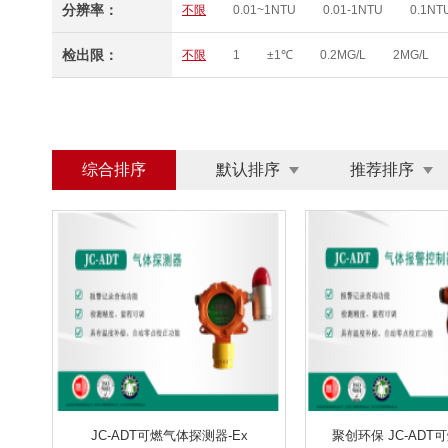
分辨率：
不限
0.01~1NTU
0.01-1NTU
0.1NT
0～100.0UG/L、0～200.0UG/L、0 ~ 20.0 MG/L
0.1/0.01 MG/L(PPM) 1/0.1 %
0.01/0.1 MG/L(
0-12MG/L
0-12MG/L
(0.0～20.0)MG/L
检出限：
不限
1
±1℃
0.2MG/L
2MG/L
0.1ΜG/L、0.01 MG/L 、 0.1℃
（0 ~ 20.00）MG/L(PPM) （0 ~ 200.0）%
（
0～50MG/L
0.05~4MG/L
0-50MG/L
0.00～10MG/L
0-10MG/L
0～19.99MG/L
0～4000MG/L
0～1000MG/L
0～40MG/
0.0-80.0 MG/L
2-400000BQ/M3
（1
综合排序
默认排序
推荐排序
浊度：0.001-4000NTU SS:0.001-400G/L
0.
200～2000NTU
0～6MCF
0-200NTU
20HZ～12.5KHZ
20HZ~12.5KHZ
10HZ
0.001~30MG/M³
0.01～100MG/M³
0.00
30 HZ～2000HZ
30 HZ～5000HZ
0-20
0.2-7.0MG/L； 0.2-70.0MG/L （可定制）
0-
土壤养分、肥料养分、植株养分、烟叶养分、土壤
温度、水分、光照度，PH
PH/温湿度/光照
磁场DC～1MHZ
10MHZ-6GHZ
10MHZ 
Γ射线
Β、X、Γ、N几种射线
X、Γ和Β辐
0.3ML/MIN～30L/MIN
流量可选
5～30L/
JC-ADT可燃气体探测器-Ex
聚创环保 JC-AD