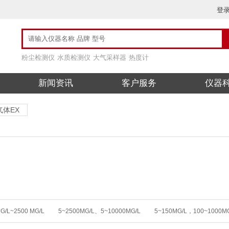
登
粉尘检测仪
水质检测仪
大气采样器
热度计
新闻资讯
客户服务
仪器
气体EX
G/L~2500 MG/L
5~2500MG/L、5~10000MG/L
5~150MG/L，100~1000M
00MG/L
0 ～10000 MG/L
0~150MG/L，100~1000MG/
0~150MG/L，10