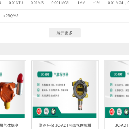
U
0.01NTU
0.01M/S
0.001 MG/L
1MM
±1%
0.01 MG/L，
0 ～ 20.00 MG/L
0~200.0 UG/L ，0~20.00 MG/L
(0.0～20.0)MG/L
PPM) 0.1/1 %
0.01MG/L
0.1MG/L
0.01
0.1UG/L,0.01MG/L,0.1℃
（0.00～90.00）MG/L
(0～19.99)MG/L
(0～19.9)MG/L
(0.00～19.9
＜2BQ/M3
0 ~ 20.00）MG/L(PPM) （0 ~ 200.0）%
0.00~20.00 MG/L
0.02-25MG/L
000000
0.00～1.50MG/L
0.000-20 MG/L
0.01MG/L～24MG/L
0.0
0.05-100 MG/L
≤ 100MG/L
0-70.3MG/L
0.10～150MG/L
2—5
展开更多
L
0.0～800MG/L
0.1～100MG/L
0～100MG/L
0.12 MG/L～100MG
00～300000）BQ∕M3
0-30000MG/L
0～500G/L（可定制量程）
0.5~
30~20.00M/S
0～4000MG/L
0～200NTU
0-1000NTU
0～10000N
0~5MCF
0-20-500NTU
0-20-2000NTU
0-800NTU
0～4000NT
~20KHZ
20HZ～10 000HZ
31.5HZ～8KHZ
20HZ~12500HZ
0.001
1～100 MG/M³
0.1~1000MG/M³
0.001-1000MG/M³
200KHZ－30MHZ
0MG/L； 0-1000MG/L；0-5000MG/L （可定制）
0-4MG/L； 0-50MG/L （可定
7.0MG/L； 0-70.0MG/L （可定制）
土壤养分、肥料养分
土壤养分、肥料养
、肥料重金属、食品(水果、蔬菜等)
土壤、肥料、作物、食品等111项
土壤
水分/温度/盐分/原位PH/空气温湿度/露点值/降雨量
水分/温度/盐分/PH
30D
TO 8GHZ
1MHZ-9.4GHZ
1HZ-1MHZ
1KHZ-6GHZ
1HZ-9.4GHZ
射
Α、Β、X、Γ四种射线
Α、Β、Γ、X射线
Α、Β
Α、Β、Γ射线
MIN
1～10L/MIN
1.0～5.0L/MIN
5-15/25/30L/MIN可选
50/100/20
T可燃气体探测
聚创环保 JC-ADT可燃气体探测
JC-A