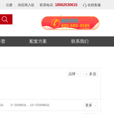
18562530615
录
注册
供应商入驻
联系电话:
在线客服
科普
配套方案
联系我们
品牌
多选
更多
G/L
5~200MG/L，10~2500MG/L
0~1000MG/