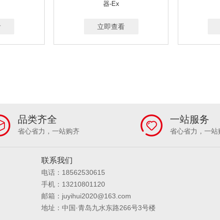
/MIN
0-6L/MIN,0-30L/MIN
0.1-1L/MIN
粉尘和大气同时采样
20L/MI
器-Ex
.1-3L/MIN
0.1-5L/MIN
0.1-1.2L/MIN
0.1-1.0，0.1-1.5，0.1-3L/MIN可选
.1-3L/MIN；1-5L/MIN(流量可选）
看
0-220G
立即查看
0~5000G
0-52G
0-410G
0-2100G
0-3100G
0-30KG
0-3000G
0.1-200㎎氮，含氮量0.01
～600 MG/M³
品类齐全
一站服务
省心省力，一站购齐
省心省力，一站
联系我们
电话：18562530615
手机：13210801120
邮箱：juyihui2020@163.com
地址：中国·青岛九水东路266号3号楼