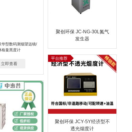
聚创环保 JC-NG-30L氮气
发生器
豪华型数码测烟望远镜/
林格曼黑度计
平台推荐
立即查看
聚创环保 JCY-5Y经济型不
透光烟度计