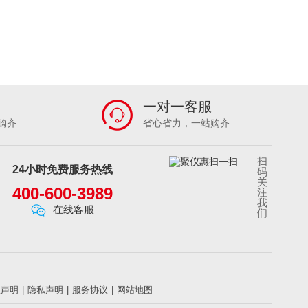
一对一客服
购齐
省心省力，一站购齐
扫
24小时免费服务热线
码
关
400-600-3989
注
我
在线客服
们
权声明
|
隐私声明
|
服务协议
|
网站地图