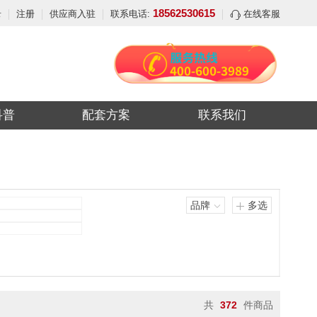
18562530615
录
注册
供应商入驻
联系电话:
在线客服
科普
配套方案
联系我们
品牌
多选
共
372
件商品