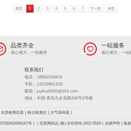
首页
1
2
3
4
5
6
7
下一页
末页
品类齐全
一站服务
省心省力，一站购齐
省心省力，一站
联系我们
电话：18562530615
手机：13210801120
邮箱：juyihui2020@163.com
地址：中国·青岛九水东路266号3号楼
水质检测仪器
|
粉尘检测仪
|
大气采样器
|
020602000167号
|
|
互联网药品 (鲁)-非经营性-2022-0529
|
法律声明
|
版