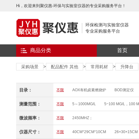
Hi，欢迎来到聚仪惠-环保与实验室仪器的专业采购服务平台！
环保检测与实验室仪器
专业采购服务平台
商品分类
首页
>
>
>
采购场景
配品配件 其他
常用耗材
升降台
目录：
不限
AOX有机卤素燃烧炉
BOD测定仪
TDS/电导率测定仪
TOC总有机碳
VOC
测量范围：
不限
5～1000MG/L
5~100 MG/L，100 M
比表面及孔径分析仪
便携式核素识别仪
0～10MG/L
0 MG/L～1000 MG/L
8-400
标准光源箱/对色灯箱
表面ΑΒ检测仪
病害
微波频率：
不限
2450MHZ；
0～100.0UG/L、0～200.0UG/L、0 ~ 20.0 MG/L
采样钢瓶
餐饮油烟净化器
测氡仪
测
0-12MG/L
0-12MG/L
(0.0～20.0)MG/L
超声波清洗机
超声波提取机
超微量紫外
仪器尺寸：
不限
40CM*29CM*10CM
26×30×15CM
（0 ~ 20.00）MG/L(PPM) （0 ~ 200.0）%
（
大气颗粒物综合采样器
单臂焊烟净化器