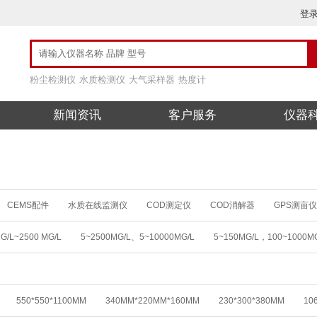
登
粉尘检测仪
水质检测仪
大气采样器
热度计
新闻资讯
客户服务
仪器
CEMS配件
水质在线监测仪
COD测定仪
COD消解器
GPS测亩仪
检测仪
VOC在线监测
WBGT热指数仪
ХΓ辐射检测仪
氨氮测定仪
G/L~2500 MG/L
5~2500MG/L、5~10000MG/L
5~150MG/L，100~1000M
便携式露点仪
便携式农药残留检测箱
便携式水样抽滤装置
便携式土壤养
00MG/L
0 ～10000 MG/L
0~150MG/L，100~1000MG/
0~150MG/L，10
肉检测仪
玻璃仪器气流烘干器
不分光红外CO/CO2分析仪
不透光烟度
0 ～ 20.00 MG/L
0~200.0 UG/L ，0~20.00 MG/L
(0.0～20.0)MG/L
高仪
测汞仪
常规多参数检测仪
场强仪
超纯水机
超低烟尘
（0.00～90.00）MG/L
(0～19.99)MG/L
(0～19.9)MG/L
(0.00～19.9
可见分光光度计
车间粉尘浓度传感器
尘埃粒子计数器
臭氧O3
臭氧
550*550*1100MM
340MM*220MM*160MM
230*300*380MM
10
0 ~ 20.00）MG/L(PPM) （0 ~ 200.0）%
0.00~20.00 MG/L
0.02-25MG/L
氮吹仪
氮气发生器
氮氢空发生器
氮氢空一体机
德国德尔格
德