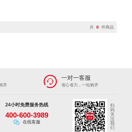
1MG/L ～ 24MG/L
0.1~20ML
电感耦合等离子体发射光谱仪
电气测试
0 MG/L
2-4000MG/L
0-200MG/L
粉尘检测仪
多功能搅拌器
/L
0.05-100MG/L
0-64000MG/L
二噁英采样器
二氧化碳CO2
瓶
肺通气量仪
废气采样器
10M
0.0-50000 MG/L（可定制量程）
共
0
件商品
热计
负氧离子监测
复合气体检测仪
TU
0～800NTU
0～6 MCF
高低温交变试验箱
高低温湿热试验箱
U
0.01～1100NTU
辐射检测仪
工业内窥镜
工业仪表3
~10MG/M³
0.001~20MG/M³
光照培养箱
广口瓶
过滤器
100KHZ－100MHZ
20～200MHZ
红外分光光度计
红外灭菌器
制）
物采样器
混凝土检测仪
混匀仪
分、植株养分、烟叶养分
加拿大BW
加热板
夹具
各种土壤原料
一对一客服
金属指标
进口粉尘检测仪
经纬仪
B ~ 130DB
40-140 DB
购齐
省心省力，一站购齐
空盒气压表
空气发生器
空气微站
监测X射线和Γ射线
监测XΓ射线
冻干燥机
冷却循环机
离子色谱仪
0.1ML/MIN～30L/MIN
氯气CL2
滤筒式除尘器
0ML/MIN
24小时免费服务热线
扫
毒保管箱
木材水分仪
尿碘消解仪
码
N
2L/MIN
5～25L/MIN可定制
400-600-3989
关
液器
其他
其他分子生物学仪器
100-500ML/MIN
20-300ML/MIN
注
在线客服
我
生器
清洁用品
全站仪
0-200G
0-1200G
0-120G
们
动泵
塞氏盘
三角瓶
色差仪
-95%
0.001-150 MG/M³