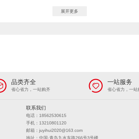
000000
0.00～1.50MG/L
0.000-20 MG/L
0.01MG/L～24MG/L
0.0
1×90 MM
110×230×40MM
26.3CM×7.62CM×18.4CM
电动搅拌器
电动移液器
电纺设备
电感耦合等离子发射光谱仪
0.05-100 MG/L
≤ 100MG/L
0-70.3MG/L
0.10～150MG/L
2—5
电泳仪
顶空进样器
动态气体配气仪
多参数水质分析仪
多功能
展开更多
L
0.0～800MG/L
0.1～100MG/L
0～100MG/L
0.12 MG/L～100MG
多功能移液器
多通道土壤养分速测仪
恶臭气体采样器
恶臭气体分析仪
粉尘采样器
防爆粉尘检测仪
防爆气体采样器
防爆噪声检测仪
放水
00～300000）BQ∕M3
0-30000MG/L
0～500G/L（可定制量程）
0.5~
器
粉尘检定装置
风速风向
封闭式除尘工作台
蜂蜜检测仪
辐射
30~20.00M/S
0～4000MG/L
0～200NTU
0-1000NTU
0～10000N
干燥箱系列
钢/塑料制药品柜
钢筋保护层
高低温交变湿热试验箱
0~5MCF
0-20-500NTU
0-20-2000NTU
0-800NTU
0～4000NT
水式恒温培养箱
个人剂量报警仪
个人声暴露计
根系分析仪
工频电磁
~20KHZ
20HZ～10 000HZ
31.5HZ～8KHZ
20HZ~12500HZ
0.001
固相萃取装置
冠层分析仪
光催化氧化设备
光学成像系统
光泽度仪
1～100 MG/M³
0.1~1000MG/M³
0.001-1000MG/M³
200KHZ－30MHZ
系统
恒温恒湿培养箱
恒温水箱
衡器/秤
红外测温仪
红外测油仪
0MG/L； 0-1000MG/L；0-5000MG/L （可定制）
0-4MG/L； 0-50MG/L （可定
环境采样器耗材/配件
环境大气采样器
环境颗粒物采样器
挥发性有机
7.0MG/L； 0-70.0MG/L （可定制）
土壤养分、肥料养分
土壤养分、肥料养
机动车性能检测仪
基桩检测仪
激光测距仪
激光水平仪
集菌仪
、肥料重金属、食品(水果、蔬菜等)
土壤、肥料、作物、食品等111项
土壤
品类齐全
一站服务
仪
降水降尘采样器
胶体金（兽药）检测卡
胶体金（兽药）检测仪
水分/温度/盐分/原位PH/空气温湿度/露点值/降雨量
水分/温度/盐分/PH
30D
省心省力，一站购齐
省心省力，一站
除尘工作台
凯氏定氮仪
颗粒度耗材
可见分光光度计
可燃气体EX
TO 8GHZ
1MHZ-9.4GHZ
1HZ-1MHZ
1KHZ-6GHZ
1HZ-9.4GHZ
矿用气体检测仪
拉拔检测仪
拉曼光谱仪
老化试验箱
老化仪
冷
射
Α、Β、X、Γ四种射线
Α、Β、Γ、X射线
Α、Β
Α、Β、Γ射线
筒
林格曼黑度计
联系我们
流速流量仪
硫化氢H2S
漏斗
卤素水分测定仪
MIN
1～10L/MIN
1.0～5.0L/MIN
5-15/25/30L/MIN可选
50/100/20
国2B
美国华瑞
美国盟莆安
美国英思科
面粉类测定仪
灭菌/消
电话：18562530615
/MIN
0-6L/MIN,0-30L/MIN
0.1-1L/MIN
粉尘和大气同时采样
20L/MI
配套采样枪
配套采样枪/预处理设备
配套仪器
喷淋系统
瓶口分
手机：13210801120
.1-3L/MIN
0.1-5L/MIN
0.1-1.2L/MIN
0.1-1.0，0.1-1.5，0.1-3L/MIN可选
体传感器
气相色谱仪
气相色相质谱联用仪
砌体结构检测仪
氢气发
邮箱：juyihui2020@163.com
.1-3L/MIN；1-5L/MIN(流量可选）
0-220G
0~5000G
0-52G
0-410G
候箱
日本理研
日本新宇宙
溶剂萃取仪
溶解氧仪
熔点仪
蠕
地址：中国·青岛九水东路266号3号楼
0-2100G
0-3100G
0-30KG
0-3000G
0.1-200㎎氮，含氮量0.01