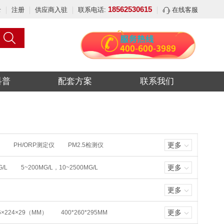
18562530615
录
注册
供应商入驻
联系电话:
在线客服
科普
配套方案
联系我们
更多
PH/ORP测定仪
PM2.5检测仪
氨气NH3
氨逃逸
薄层色谱仪
更多
G/L
5~200MG/L，10~2500MG/L
分速测仪
标油标样
0~1000MG/
计
布袋除尘器
布袋检漏仪
更多
(0.00～20.00)MG/L
0.0-19.9MG/L
超声波处理器/超声波萃取仪
9)MG/L
(0.00～45.00)MG/L
分析仪
吹扫捕集
磁力搅拌器
更多
6×224×29（MM）
400*260*295MM
0.02-25MG/L
0.02-25MG/L
国德图
低本底ΑΒ测量仪
低温恒温槽