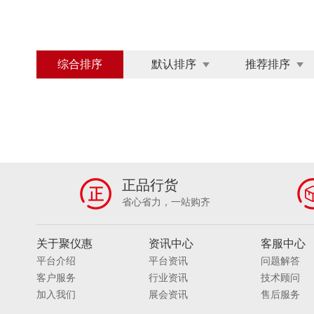
0～50MG/L
0.05~4MG/L
0-50MG/L
Φ50×220MM
200*400*235MM
210×13
滴定器
滴管/吸管
地基承载力现场检测仪
0.00～10MG/L
0-10MG/L
0～19.99MG/L
电热鼓风干燥箱
电热恒温培养箱
电热套
0～4000MG/L
0～1000MG/L
0～40MG/
多功能食品安全检测仪
多功能土壤检测仪
二氧化碳培养箱
发酵罐
反应釜
防爆
0.0-80.0 MG/L
2-400000BQ/M3
（1
综合排序
默认排序
推荐排序
分光测色仪
分配器
分散机
粉尘采样
浊度：0.001-4000NTU SS:0.001-400G/L
0.
坩埚
干式恒温器/金属浴
干式气体流量计
200～2000NTU
0～6MCF
0-200NTU
高温固定式探测器
高智能土肥检测仪
隔
20HZ～12.5KHZ
20HZ~12.5KHZ
10HZ
工业油雾净化器
固定式复合气体检测仪
0.001~30MG/M³
0.01～100MG/M³
0.00
过滤装置
过氧化氢消毒器
恒温恒湿称重
30 HZ～2000HZ
30 HZ～5000HZ
0-20
红外热成像
呼出酒精检测仪
呼吸防护
0.2-7.0MG/L； 0.2-70.0MG/L （可定制）
0-
活性炭吸附设备
火焰光度计
霍尼韦尔
土壤养分、肥料养分、植株养分、烟叶养分、土壤
正品行货
甲醛CH2O
甲醛CH2O分析仪
煎炸油测定
温度、水分、光照度，PH
PH/温湿度/光照
省心省力，一站购齐
菌落计数器
卡尔费休水分测定仪
开放式
磁场DC～1MHZ
10MHZ-6GHZ
10MHZ 
空气质量检测仪
空压机
孔口流量计
Γ射线
Β、X、Γ、N几种射线
X、Γ和Β辐
关于聚仪惠
粒度分析仪
资讯中心
粮油类检测仪
亮度计
客服中心
量
0.3ML/MIN～30L/MIN
流量可选
5～30L/
马弗炉/箱式电阻炉
梅思安
酶标仪
美
平台介绍
平台资讯
问题解答
50-500ML/MIN、50-1500ML/MIN、500-5000ML
凝胶成像系统
农药残留试剂
农业气象站
客户服务
行业资讯
技术顾问
0-30L/MIN
1-3L/MIN
0.1-1.5L/MIN
0
其他设备
其他试验箱
气体采样器
气
加入我们
展会资讯
售后服务
20-500ML/MIN；0.1-1L/MIN；0.1-1.5L/MIN；0
全自动农药残留检测仪
热解析仪
人工气
0-100G
0-110G
0-300G
0-4100G