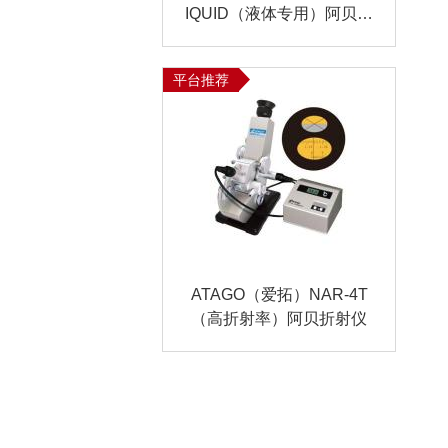
N
2L/MIN
5～25L/MIN可定制
IQUID（液体专用）阿贝折
100-500ML/MIN
20-300ML/MIN
射仪
0-200G
0-1200G
0-120G
-95%
0.001-150 MG/M³
平台推荐
ATAGO（爱拓）NAR-4T
（高折射率）阿贝折射仪