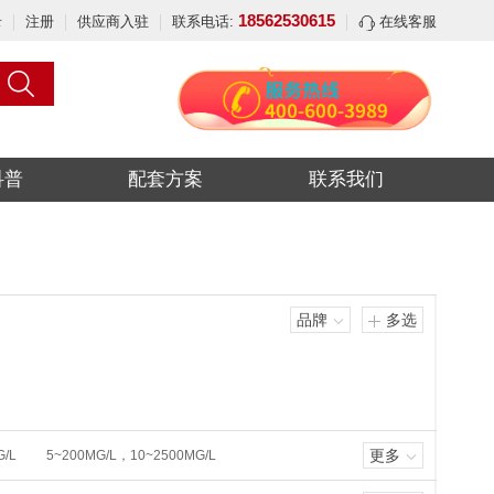
18562530615
录
注册
供应商入驻
联系电话:
在线客服
科普
配套方案
联系我们
品牌
多选
更多
G/L
5~200MG/L，10~2500MG/L
0~1000MG/