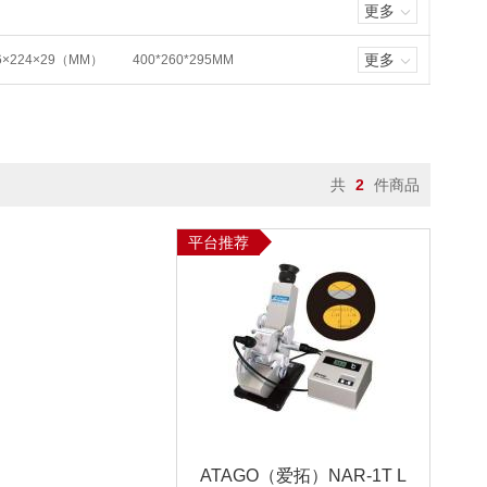
更多
(0.00～20.00)MG/L
0.0-19.9MG/L
9)MG/L
(0.00～45.00)MG/L
更多
6×224×29（MM）
400*260*295MM
0.02-25MG/L
0.02-25MG/L
1MG/L ～ 24MG/L
0.1~20ML
0 MG/L
2-4000MG/L
0-200MG/L
/L
0.05-100MG/L
0-64000MG/L
10M
0.0-50000 MG/L（可定制量程）
共
2
件商品
TU
0～800NTU
0～6 MCF
U
0.01～1100NTU
平台推荐
~10MG/M³
0.001~20MG/M³
100KHZ－100MHZ
20～200MHZ
制）
分、植株养分、烟叶养分
各种土壤原料
B ~ 130DB
40-140 DB
监测X射线和Γ射线
监测XΓ射线
0.1ML/MIN～30L/MIN
0ML/MIN
ATAGO（爱拓）NAR-1T L