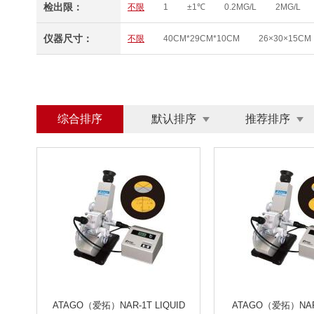
检出限：
不限
1
±1℃
0.2MG/L
2MG/L
0～100.0UG/L、0～200.0UG/L、0 ~ 20.0 MG/L
0-12MG/L
0-12MG/L
(0.0～20.0)MG/L
仪器尺寸：
不限
40CM*29CM*10CM
26×30×15CM
（0 ~ 20.00）MG/L(PPM) （0 ~ 200.0）%
（
0～50MG/L
0.05~4MG/L
0-50MG/L
Φ50×220MM
200*400*235MM
210×13
0.00～10MG/L
0-10MG/L
0～19.99MG/L
0～4000MG/L
0～1000MG/L
0～40MG/
0.0-80.0 MG/L
2-400000BQ/M3
（1
综合排序
默认排序
推荐排序
浊度：0.001-4000NTU SS:0.001-400G/L
0.
200～2000NTU
0～6MCF
0-200NTU
20HZ～12.5KHZ
20HZ~12.5KHZ
10HZ
0.001~30MG/M³
0.01～100MG/M³
0.00
30 HZ～2000HZ
30 HZ～5000HZ
0-20
0.2-7.0MG/L； 0.2-70.0MG/L （可定制）
0-
土壤养分、肥料养分、植株养分、烟叶养分、土壤
温度、水分、光照度，PH
PH/温湿度/光照
磁场DC～1MHZ
10MHZ-6GHZ
10MHZ 
Γ射线
Β、X、Γ、N几种射线
X、Γ和Β辐
0.3ML/MIN～30L/MIN
流量可选
5～30L/
ATAGO（爱拓）NAR-1T LIQUID
ATAGO（爱拓）NA