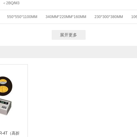
＜2BQ/M3
0 ～ 20.00 MG/L
0~200.0 UG/L ，0~20.00 MG/L
(0.0～20.0)MG/L
（0.00～90.00）MG/L
(0～19.99)MG/L
(0～19.9)MG/L
(0.00～19.9
550*550*1100MM
340MM*220MM*160MM
230*300*380MM
10
0 ~ 20.00）MG/L(PPM) （0 ~ 200.0）%
0.00~20.00 MG/L
0.02-25MG/L
000000
0.00～1.50MG/L
0.000-20 MG/L
0.01MG/L～24MG/L
0.0
1×90 MM
110×230×40MM
26.3CM×7.62CM×18.4CM
0.05-100 MG/L
≤ 100MG/L
0-70.3MG/L
0.10～150MG/L
2—5
展开更多
L
0.0～800MG/L
0.1～100MG/L
0～100MG/L
0.12 MG/L～100MG
00～300000）BQ∕M3
0-30000MG/L
0～500G/L（可定制量程）
0.5~
30~20.00M/S
0～4000MG/L
0～200NTU
0-1000NTU
0～10000N
0~5MCF
0-20-500NTU
0-20-2000NTU
0-800NTU
0～4000NT
~20KHZ
20HZ～10 000HZ
31.5HZ～8KHZ
20HZ~12500HZ
0.001
1～100 MG/M³
0.1~1000MG/M³
0.001-1000MG/M³
200KHZ－30MHZ
0MG/L； 0-1000MG/L；0-5000MG/L （可定制）
0-4MG/L； 0-50MG/L （可定
7.0MG/L； 0-70.0MG/L （可定制）
土壤养分、肥料养分
土壤养分、肥料养
、肥料重金属、食品(水果、蔬菜等)
土壤、肥料、作物、食品等111项
土壤
水分/温度/盐分/原位PH/空气温湿度/露点值/降雨量
水分/温度/盐分/PH
30D
TO 8GHZ
1MHZ-9.4GHZ
1HZ-1MHZ
1KHZ-6GHZ
1HZ-9.4GHZ
射
Α、Β、X、Γ四种射线
Α、Β、Γ、X射线
Α、Β
Α、Β、Γ射线
MIN
1～10L/MIN
1.0～5.0L/MIN
5-15/25/30L/MIN可选
50/100/20
R-4T（高折