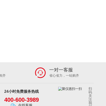
一对一客服
购齐
省心省力，一站购齐
扫
24小时免费服务热线
码
关
400-600-3989
注
我
在线客服