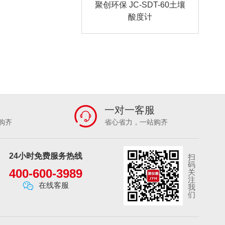
聚创环保 JC-SDT-60土壤
酸度计
一对一客服
购齐
省心省力，一站购齐
24小时免费服务热线
扫
码
400-600-3989
关
注
在线客服
我
们