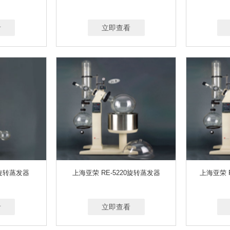
/MIN
0-6L/MIN,0-30L/MIN
0.1-1L/MIN
粉尘和大气同时采样
20L/MI
.1-3L/MIN
0.1-5L/MIN
0.1-1.2L/MIN
0.1-1.0，0.1-1.5，0.1-3L/MIN可选
.1-3L/MIN；1-5L/MIN(流量可选）
看
0-220G
立即查看
0~5000G
0-52G
0-410G
0-2100G
0-3100G
0-30KG
0-3000G
0.1-200㎎氮，含氮量0.01
～600 MG/M³
C旋转蒸发器
上海亚荣 RE-5220旋转蒸发器
上海亚荣 
看
立即查看