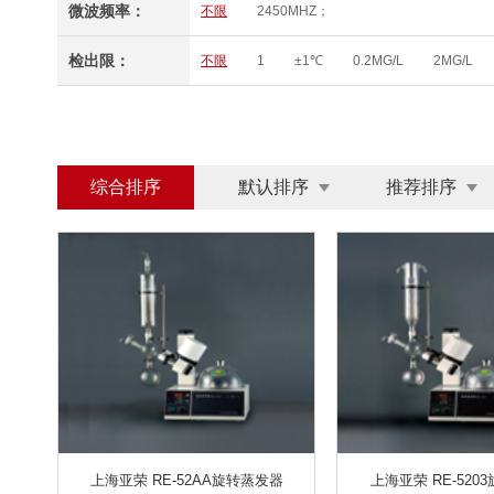
微波频率：
不限
2450MHZ；
0～100.0UG/L、0～200.0UG/L、0 ~ 20.0 MG/L
0-12MG/L
0-12MG/L
(0.0～20.0)MG/L
检出限：
不限
1
±1℃
0.2MG/L
2MG/L
（0 ~ 20.00）MG/L(PPM) （0 ~ 200.0）%
（
0～50MG/L
0.05~4MG/L
0-50MG/L
0.00～10MG/L
0-10MG/L
0～19.99MG/L
0～4000MG/L
0～1000MG/L
0～40MG/
0.0-80.0 MG/L
2-400000BQ/M3
（1
综合排序
默认排序
推荐排序
浊度：0.001-4000NTU SS:0.001-400G/L
0.
200～2000NTU
0～6MCF
0-200NTU
20HZ～12.5KHZ
20HZ~12.5KHZ
10HZ
0.001~30MG/M³
0.01～100MG/M³
0.00
30 HZ～2000HZ
30 HZ～5000HZ
0-20
0.2-7.0MG/L； 0.2-70.0MG/L （可定制）
0-
土壤养分、肥料养分、植株养分、烟叶养分、土壤
温度、水分、光照度，PH
PH/温湿度/光照
磁场DC～1MHZ
10MHZ-6GHZ
10MHZ 
Γ射线
Β、X、Γ、N几种射线
X、Γ和Β辐
0.3ML/MIN～30L/MIN
流量可选
5～30L/
上海亚荣 RE-52AA旋转蒸发器
上海亚荣 RE-520