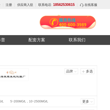
18562530615
录
注册
供应商入驻
联系电话:
在线客服
科普
配套方案
联系我们
品牌
多选
更多
G/L
5~200MG/L，10~2500MG/L
0~1000MG/