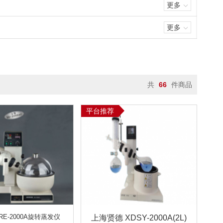
更多
(0.00～20.00)MG/L
0.0-19.9MG/L
9)MG/L
(0.00～45.00)MG/L
更多
0.02-25MG/L
0.02-25MG/L
1MG/L ～ 24MG/L
0.1~20ML
0 MG/L
2-4000MG/L
0-200MG/L
/L
0.05-100MG/L
0-64000MG/L
10M
0.0-50000 MG/L（可定制量程）
共
66
件商品
TU
0～800NTU
0～6 MCF
U
0.01～1100NTU
平台推荐
~10MG/M³
0.001~20MG/M³
100KHZ－100MHZ
20～200MHZ
制）
分、植株养分、烟叶养分
各种土壤原料
B ~ 130DB
40-140 DB
监测X射线和Γ射线
监测XΓ射线
0.1ML/MIN～30L/MIN
0ML/MIN
RE-2000A旋转蒸发仪
上海贤德 XDSY-2000A(2L)