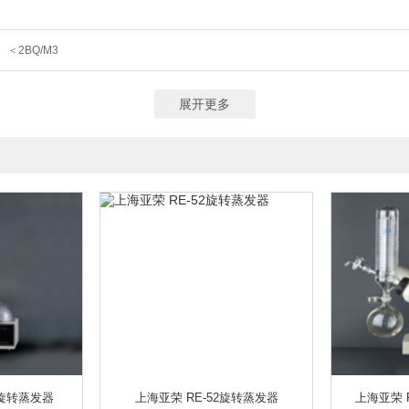
0 ～ 20.00 MG/L
0~200.0 UG/L ，0~20.00 MG/L
(0.0～20.0)MG/L
（0.00～90.00）MG/L
(0～19.99)MG/L
(0～19.9)MG/L
(0.00～19.9
＜2BQ/M3
0 ~ 20.00）MG/L(PPM) （0 ~ 200.0）%
0.00~20.00 MG/L
0.02-25MG/L
000000
0.00～1.50MG/L
0.000-20 MG/L
0.01MG/L～24MG/L
0.0
0.05-100 MG/L
≤ 100MG/L
0-70.3MG/L
0.10～150MG/L
2—5
展开更多
L
0.0～800MG/L
0.1～100MG/L
0～100MG/L
0.12 MG/L～100MG
00～300000）BQ∕M3
0-30000MG/L
0～500G/L（可定制量程）
0.5~
30~20.00M/S
0～4000MG/L
0～200NTU
0-1000NTU
0～10000N
0~5MCF
0-20-500NTU
0-20-2000NTU
0-800NTU
0～4000NT
~20KHZ
20HZ～10 000HZ
31.5HZ～8KHZ
20HZ~12500HZ
0.001
1～100 MG/M³
0.1~1000MG/M³
0.001-1000MG/M³
200KHZ－30MHZ
0MG/L； 0-1000MG/L；0-5000MG/L （可定制）
0-4MG/L； 0-50MG/L （可定
7.0MG/L； 0-70.0MG/L （可定制）
土壤养分、肥料养分
土壤养分、肥料养
、肥料重金属、食品(水果、蔬菜等)
土壤、肥料、作物、食品等111项
土壤
水分/温度/盐分/原位PH/空气温湿度/露点值/降雨量
水分/温度/盐分/PH
30D
TO 8GHZ
1MHZ-9.4GHZ
1HZ-1MHZ
1KHZ-6GHZ
1HZ-9.4GHZ
射
Α、Β、X、Γ四种射线
Α、Β、Γ、X射线
Α、Β
Α、Β、Γ射线
MIN
1～10L/MIN
1.0～5.0L/MIN
5-15/25/30L/MIN可选
50/100/20
3旋转蒸发器
上海亚荣 RE-52旋转蒸发器
上海亚荣 