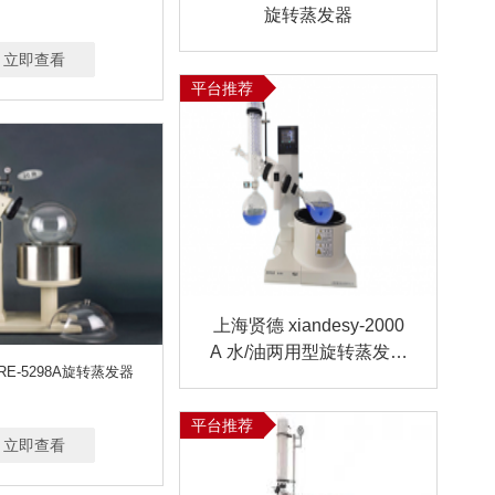
N
2L/MIN
5～25L/MIN可定制
旋转蒸发器
100-500ML/MIN
20-300ML/MIN
立即查看
0-200G
0-1200G
0-120G
-95%
0.001-150 MG/M³
平台推荐
上海贤德 xiandesy-2000
A 水/油两用型旋转蒸发器
RE-5298A旋转蒸发器
(2L)
平台推荐
立即查看