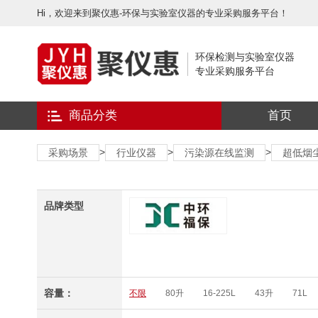
Hi，欢迎来到聚仪惠-环保与实验室仪器的专业采购服务平台！
环保检测与实验室仪器
专业采购服务平台
商品分类
首页
>
>
>
采购场景
行业仪器
污染源在线监测
超低烟
品牌类型
容量：
不限
80升
16-225L
43升
71L
50L
800L
400L
250L
150L