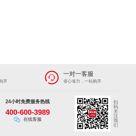
一对一客服
购齐
省心省力，一站购齐
24小时免费服务热线
扫
码
400-600-3989
关
注
在线客服
我
们