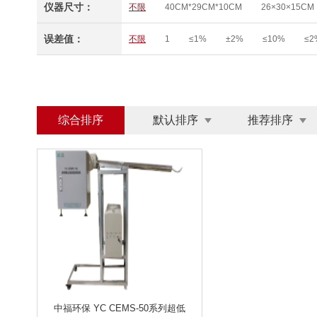
仪器尺寸：
不限
40CM*29CM*10CM
26×30×15CM
16孔/25孔
≤ 12
16
9
65
50
60升
40升
200升
150升
100升
Φ50×220MM
200*400*235MM
210×13
误差值：
不限
1
≤1%
±2%
≤10%
≤2
5MLX10
100MLX4
综合排序
默认排序
推荐排序
中福环保 YC CEMS-50系列超低