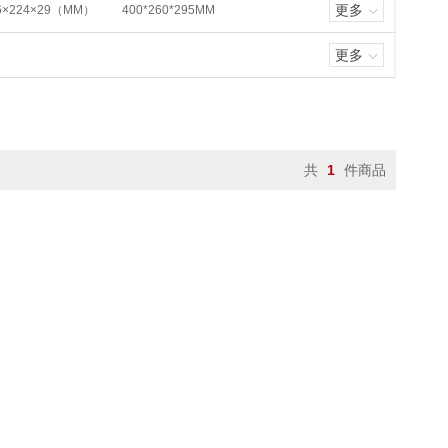
更多
6×224×29（MM）
400*260*295MM
12*15ML
6*50ML
8*20ML
50MLX4
7MLX72
15MLX36
更多
共
1
件商品