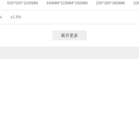
550*550*1100MM
340MM*220MM*160MM
230*300*380MM
10
0MLX4
15MLX16
4*800ML
4*1000ML
50ML×4
10ML×12
75升
50升
30升
24升
18升
6*100ML
6×10ML
2
1×90 MM
110×230×40MM
26.3CM×7.62CM×18.4CM
%
≤1.5%
展开更多