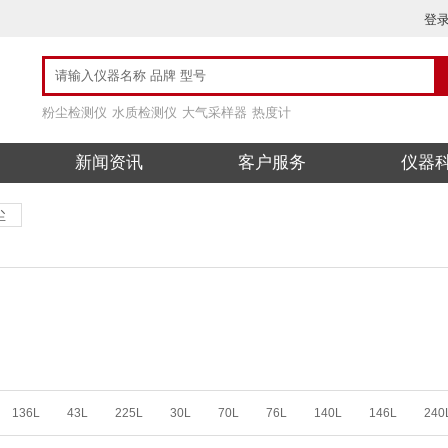
登
粉尘检测仪
水质检测仪
大气采样器
热度计
新闻资讯
客户服务
仪器
尘
136L
43L
225L
30L
70L
76L
140L
146L
240
25L
53L
25L
125L
85L
625L
230L
530L
45L