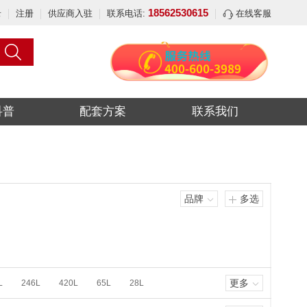
18562530615
录
注册
供应商入驻
联系电话:
在线客服
科普
配套方案
联系我们
品牌
多选
更多
L
246L
420L
65L
28L
280L
130L
52L
35L