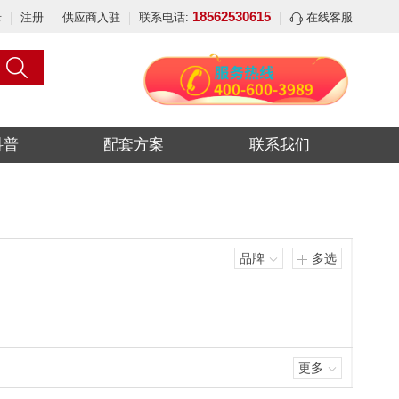
18562530615
录
注册
供应商入驻
联系电话:
在线客服
科普
配套方案
联系我们
品牌
多选
更多