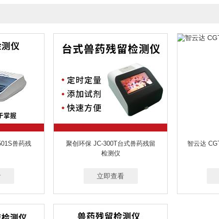
501S兽药残
聚创环保 JC-300T台式兽药残留
智云达 CG
检测仪
看
立即查看