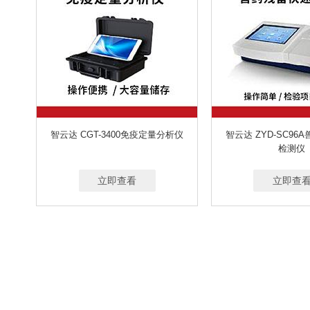
智云达 CGT-3400免疫定量分析仪
智云达 ZYD-SC96
检测仪
立即查看
立即查