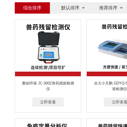
综合排序
默认排序
推荐排序
聚创环保 JC-300Z兽药残留检测
吉大小天鹅 GDYQ-
仪
留检测仪
立即查看
立即查