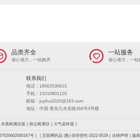
L
0.0～800MG/L
0.1～100MG/L
0～100MG/L
0.12 MG/L～100MG
00～300000）BQ∕M3
0-30000MG/L
0～500G/L（可定制量程）
0.5~
30~20.00M/S
0～4000MG/L
0～200NTU
0-1000NTU
0～10000N
0~5MCF
0-20-500NTU
0-20-2000NTU
0-800NTU
0～4000NT
~20KHZ
20HZ～10 000HZ
31.5HZ～8KHZ
20HZ~12500HZ
0.001
1～100 MG/M³
0.1~1000MG/M³
0.001-1000MG/M³
200KHZ－30MHZ
0MG/L； 0-1000MG/L；0-5000MG/L （可定制）
0-4MG/L； 0-50MG/L （可定
品类齐全
一站服务
7.0MG/L； 0-70.0MG/L （可定制）
土壤养分、肥料养分
土壤养分、肥料养
省心省力，一站购齐
省心省力，一站
、肥料重金属、食品(水果、蔬菜等)
土壤、肥料、作物、食品等111项
土壤
水分/温度/盐分/原位PH/空气温湿度/露点值/降雨量
水分/温度/盐分/PH
30D
联系我们
TO 8GHZ
1MHZ-9.4GHZ
1HZ-1MHZ
1KHZ-6GHZ
1HZ-9.4GHZ
电话：18562530615
射
Α、Β、X、Γ四种射线
Α、Β、Γ、X射线
Α、Β
Α、Β、Γ射线
手机：13210801120
MIN
1～10L/MIN
1.0～5.0L/MIN
5-15/25/30L/MIN可选
50/100/20
邮箱：juyihui2020@163.com
/MIN
0-6L/MIN,0-30L/MIN
0.1-1L/MIN
粉尘和大气同时采样
20L/MI
地址：中国·青岛九水东路266号3号楼
.1-3L/MIN
0.1-5L/MIN
0.1-1.2L/MIN
0.1-1.0，0.1-1.5，0.1-3L/MIN可选
.1-3L/MIN；1-5L/MIN(流量可选）
0-220G
0~5000G
0-52G
0-410G
水质检测仪器
|
粉尘检测仪
|
大气采样器
|
0-2100G
0-3100G
0-30KG
0-3000G
0.1-200㎎氮，含氮量0.01
～600 MG/M³
020602000167号
|
|
互联网药品 (鲁)-非经营性-2022-0529
|
法律声明
|
版