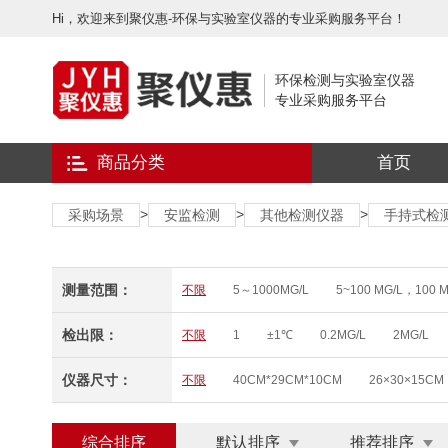
Hi，欢迎来到聚仪惠-环保与实验室仪器的专业采购服务平台！
环保检测与实验室仪器
专业采购服务平台
商品分类
首页
>
>
>
采购场景
安监检测
其他检测仪器
手持式检
测量范围：
不限
5～1000MG/L
5~100 MG/L，100 M
0～10MG/L
0 MG/L～1000 MG/L
8-400
检出限：
不限
1
±1℃
0.2MG/L
2MG/L
0～100.0UG/L、0～200.0UG/L、0 ~ 20.0 MG/L
0-12MG/L
0-12MG/L
(0.0～20.0)MG/L
仪器尺寸：
不限
40CM*29CM*10CM
26×30×15CM
（0 ~ 20.00）MG/L(PPM) （0 ~ 200.0）%
（
0～50MG/L
0.05~4MG/L
0-50MG/L
Φ50×220MM
200*400*235MM
210×13
0.00～10MG/L
0-10MG/L
0～19.99MG/L
综合排序
默认排序
推荐排序