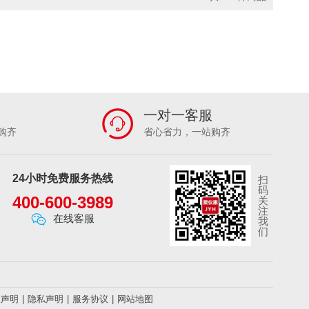
/L
0.05-100MG/L
0-64000MG/L
10M
0.0-50000 MG/L（可定制量程）
TU
0～800NTU
0～6 MCF
U
0.01～1100NTU
~10MG/M³
0.001~20MG/M³
100KHZ－100MHZ
20～200MHZ
制）
一对一客服
分、植株养分、烟叶养分
购齐
省心省力，一站购齐
各种土壤原料
B ~ 130DB
40-140 DB
24小时免费服务热线
监测X射线和Γ射线
监测XΓ射线
扫
码
0.1ML/MIN～30L/MIN
400-600-3989
关
注
0ML/MIN
在线客服
我
N
2L/MIN
5～25L/MIN可定制
们
100-500ML/MIN
20-300ML/MIN
0-200G
0-1200G
0-120G
-95%
0.001-150 MG/M³
权声明
|
隐私声明
|
服务协议
|
网站地图