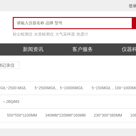
登
粉尘检测仪
水质检测仪
大气采样器
热度计
新闻资讯
客户服务
仪器
测记录仪
G/L~2500 MG/L
5~2500MG/L、5~10000MG/L
5~150MG/L，100~1000M
00MG/L
0 ～10000 MG/L
0~150MG/L，100~1000MG/
0~150MG/L，10
＜2BQ/M3
0 ～ 20.00 MG/L
0~200.0 UG/L ，0~20.00 MG/L
(0.0～20.0)MG/L
（0.00～90.00）MG/L
(0～19.99)MG/L
(0～19.9)MG/L
(0.00～19.9
550*550*1100MM
340MM*220MM*160MM
230*300*380MM
10
0 ~ 20.00）MG/L(PPM) （0 ~ 200.0）%
0.00~20.00 MG/L
0.02-25MG/L
000000
0.00～1.50MG/L
0.000-20 MG/L
0.01MG/L～24MG/L
0.0
1×90 MM
110×230×40MM
26.3CM×7.62CM×18.4CM
0.05-100 MG/L
≤ 100MG/L
0-70.3MG/L
0.10～150MG/L
2—5