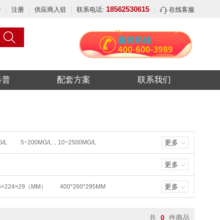
18562530615
录
注册
供应商入驻
联系电话:
在线客服
科普
配套方案
联系我们
更多
G/L
5~200MG/L，10~2500MG/L
0~1000MG/
更多
(0.00～20.00)MG/L
0.0-19.9MG/L
9)MG/L
(0.00～45.00)MG/L
更多
6×224×29（MM）
400*260*295MM
0.02-25MG/L
0.02-25MG/L
1MG/L ～ 24MG/L
0.1~20ML
0 MG/L
2-4000MG/L
0-200MG/L
共
0
件商品