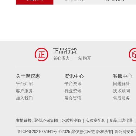
0～4000MG/L
0～1000MG/L
0～40MG/
0.0-80.0 MG/L
2-400000BQ/M3
（1
浊度：0.001-4000NTU SS:0.001-400G/L
0.
200～2000NTU
0～6MCF
0-200NTU
20HZ～12.5KHZ
20HZ~12.5KHZ
10HZ
0.001~30MG/M³
0.01～100MG/M³
0.00
30 HZ～2000HZ
30 HZ～5000HZ
0-20
正品行货
0.2-7.0MG/L； 0.2-70.0MG/L （可定制）
0-
省心省力，一站购齐
土壤养分、肥料养分、植株养分、烟叶养分、土壤
温度、水分、光照度，PH
PH/温湿度/光照
关于聚仪惠
资讯中心
客服中心
磁场DC～1MHZ
10MHZ-6GHZ
10MHZ 
平台介绍
平台资讯
问题解答
Γ射线
Β、X、Γ、N几种射线
X、Γ和Β辐
客户服务
行业资讯
技术顾问
0.3ML/MIN～30L/MIN
流量可选
5～30L/
加入我们
展会资讯
售后服务
50-500ML/MIN、50-1500ML/MIN、500-5000ML
0-30L/MIN
1-3L/MIN
0.1-1.5L/MIN
0
20-500ML/MIN；0.1-1L/MIN；0.1-1.5L/MIN；0
友情链接:
聚创环保集团
|
水质检测仪
|
实验室配套
|
食品土壤仪器
|
0-100G
0-110G
0-300G
0-4100G
0.001-400 MG/M³
0.001 到-150MG/M³
0
鲁ICP备2021007941号
©2025 聚仪惠供应链 版权所有|
鲁公网安备 37