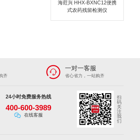
海荭兴 HHX-BXNC12便携
式农药残留检测仪
一对一客服
购齐
省心省力，一站购齐
24小时免费服务热线
扫
码
400-600-3989
关
注
在线客服
我
们