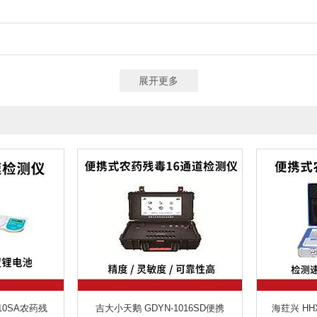
展开更多
10SA农药残
吉大小天鹅 GDYN-1016SD便携
海荭兴 HH