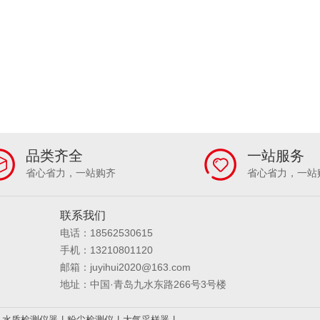
品类齐全
一站服务
省心省力，一站购齐
省心省力，一站
联系我们
电话：18562530615
手机：13210801120
邮箱：juyihui2020@163.com
地址：中国·青岛九水东路266号3号楼
水质检测仪器
|
粉尘检测仪
|
大气采样器
|