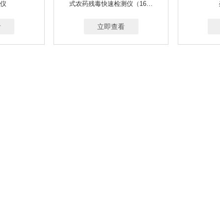
仪
式农药残毒快速检测仪（16通
道）
看
立即查看