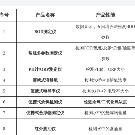
序号
产品名称
产品性能
数据直读，五日培养法检测
BOD
1
BOD
测定仪
参数
检测
COD/
氨氮
/
总磷
/
总氮
/
浊度
2
常规多参数测定仪
参数
3
PH
计
/ORP
测定仪
检测
PH
值、
ORP大小
4
便携式溶解氧
检测水样中溶解氧浓度
5
便携式电导率仪
检测水样中的电导率大小
6
便携式余氯检测仪
检测余氯
/
二氧化氯浓度
7
便携式悬浮物测定仪
检测水中的悬浮物含量
8
红外测油仪
检测水中的含油量