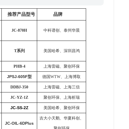
推荐产品型号
品牌
JC-870H
中科谱创、泰州华晨
等
T
系列
美国哈希、深圳昌鸿
PHB-4
上海雷磁、聚创环保
JPSJ-605F型
德国
WTW
、上海博取
DDBJ-350
上海雷磁、上海三信
JC-YZ-1Z
聚创环保、上海析瑞
JC-SS-2Z
美国哈希、聚创环保
吉大小天鹅、华夏科创、
JC-OIL-6DPlus
聚创环保