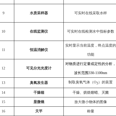
9
水质采样器
可实时在线采取水样
10
在线监测仪
可实时在线检测水中指标参数
实时显示当前温度，终点温度的
11
恒温消解仪
功能
对物质进行定量或定性的分析，
12
可见分光光度计
波长范围
330-1100nm
制取臭氧气体（
O
）的装置
13
臭氧发生器
3
干燥、烘焙熔蜡、灭菌
14
干燥箱
15
显微镜
放大微小物体的图像
16
天平
称量