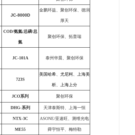
金鹏环益、聚创环保、德润
JC-8000D
厚天
C
OD/氨氮/总磷/总
聚创环保、拓普瑞
氮
JC-101A
泰州华晨、聚创环保
美国哈希、尤尼柯、上海美
723S
析、上海上分
JCO
系列
聚创环保
DHG-系列
天津泰斯特、上海一恒
NTX-3C
ASONE/
亚速旺、测维光电
ME55
舜宇恒平、梅特勒